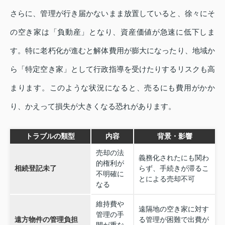
さらに、管理が行き届かないまま放置していると、徐々にそ
の空き家は「負動産」となり、資産価値が急速に低下しま
す。特に老朽化が進むと解体費用が膨大になったり、地域か
ら「特定空き家」として行政指導を受けたりするリスクも高
まります。このような状況になると、売るにも費用がかか
り、かえって損失が大きくなる恐れがあります。
トラブルの類型
内容
背景・影響
売却の法
義務化されたにも関わ
的権利が
相続登記未了
らず、手続きが滞るこ
不明確に
とによる売却不可
なる
維持費や
遠隔地の空き家に対す
管理の手
遠方物件の管理負担
る管理が困難で出費が
間が重な