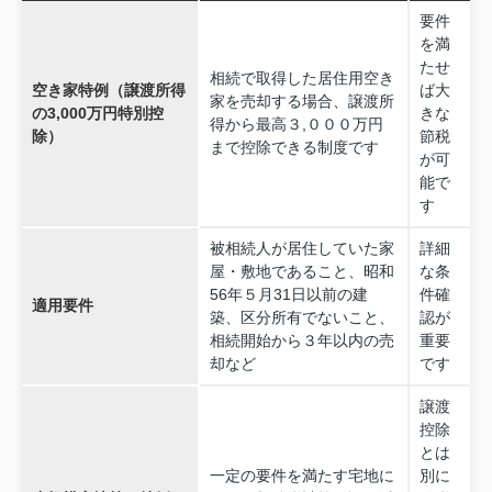
要件
を満
たせ
相続で取得した居住用空き
空き家特例（譲渡所得
ば大
家を売却する場合、譲渡所
の3,000万円特別控
きな
得から最高３,０００万円
除）
節税
まで控除できる制度です
が可
能で
す
被相続人が居住していた家
詳細
屋・敷地であること、昭和
な条
56年５月31日以前の建
件確
適用要件
築、区分所有でないこと、
認が
相続開始から３年以内の売
重要
却など
です
譲渡
控除
とは
一定の要件を満たす宅地に
別に