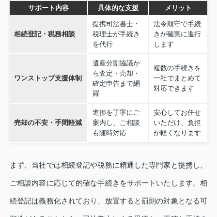
サポート内容
具体的な支援
メリット
提携司法書士・
法令順守で手続
相続登記・税務相談
税理士が手続き
きが確実に進行
を代行
します
遺産分割協議か
複数の手続きを
ら査定・売却・
ワンストップ支援体制
一社でまとめて
確定申告まで網
対応できます
羅
進捗を丁寧にご
安心してお任せ
売却の不安・手間軽減
案内し、ご相談
いただけ、負担
も随時対応
が軽くなります
まず、当社では相続登記や税務に精通した専門家と提携し、
ご相談内容に応じて的確な手続きをサポートいたします。相
続登記は義務化されており、放置すると罰則の対象となる可