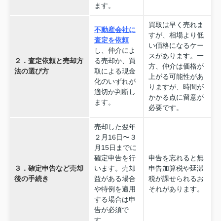
ます。
買取は早く売れま
不動産会社に
すが、相場より低
査定を依頼
い価格になるケー
し、仲介によ
スがあります。一
２．査定依頼と売却方
る売却か、買
方、仲介は価格が
法の選び方
取による現金
上がる可能性があ
化のいずれが
りますが、時間が
適切か判断し
かかる点に留意が
ます。
必要です。
売却した翌年
２月16日〜３
月15日までに
確定申告を行
申告を忘れると無
３．確定申告など売却
います。売却
申告加算税や延滞
後の手続き
益がある場合
税が課せられるお
や特例を適用
それがあります。
する場合は申
告が必須で
す。