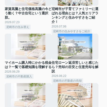
家賃高騰と住宅価格高騰の今ど
尼崎市が子育てファミリーに選
う動く？中古住宅という選択
ばれる理由とは？人気エリアラ
肢。
ンキングと住みやすさをご紹
介！
2026.07.23
2026.07.06
尼崎市の住み替え
尼崎市の住みやすさをご紹介
マイホーム購入時にかかる税金
住宅ローン返済苦しいと感じた
は？一覧で基礎知識を理解する
ら？売却の目安と任意売却を解
説
2026.06.29
2026.06.22
尼崎市の不動産購入
尼崎市の不動産の売却