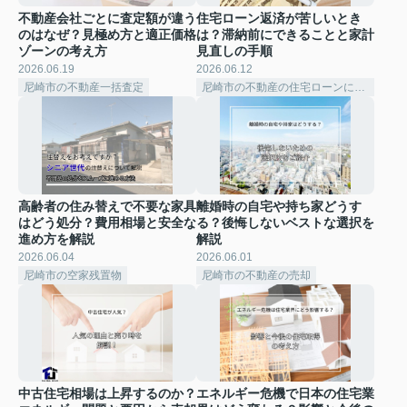
不動産会社ごとに査定額が違う
住宅ローン返済が苦しいとき
のはなぜ？見極め方と適正価格
は？滞納前にできることと家計
ゾーンの考え方
見直しの手順
2026.06.19
2026.06.12
尼崎市の不動産一括査定
尼崎市の不動産の住宅ローンについて
高齢者の住み替えで不要な家具
離婚時の自宅や持ち家どうす
はどう処分？費用相場と安全な
る？後悔しないベストな選択を
進め方を解説
解説
2026.06.04
2026.06.01
尼崎市の空家残置物
尼崎市の不動産の売却
中古住宅相場は上昇するのか？
エネルギー危機で日本の住宅業