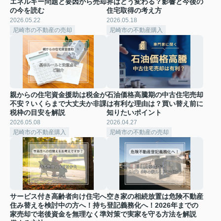
エネルギー問題と要因から売却
界はどう変わる？影響と今後の
の今を読む
住宅取得の考え方
2026.05.22
2026.05.18
尼崎市の不動産の売却
尼崎市の不動産購入
親からの住宅資金援助は税金が
石油価格高騰期の中古住宅売却
不安？いくらまで大丈夫か非課
は有利な理由は？買い替え前に
税枠の目安を解説
知りたいポイント
2026.05.08
2026.04.27
尼崎市の不動産購入
尼崎市の不動産の売却
サービス付き高齢者向け住宅へ
空き家の相続放置は危険不動産
住み替えを検討中の方へ！持ち
登記義務化へ！2026年までの
家売却で老後資金を無理なく準
対策で実家を守る方法を解説