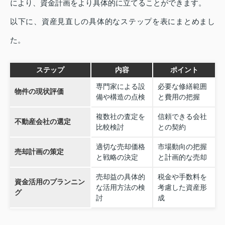
により、資金計画をより具体的に立てることができます。
以下に、資産見直しの具体的なステップを表にまとめまし
た。
ステップ
内容
ポイント
専門家による設
必要な修繕範囲
物件の現状評価
備や構造の点検
と費用の把握
複数社の査定を
信頼できる会社
不動産会社の選定
比較検討
との契約
適切な売却価格
市場動向の把握
売却計画の策定
と戦略の決定
と計画的な売却
売却益の具体的
税金や手数料を
資金活用のプランニン
な活用方法の検
考慮した資産形
グ
討
成