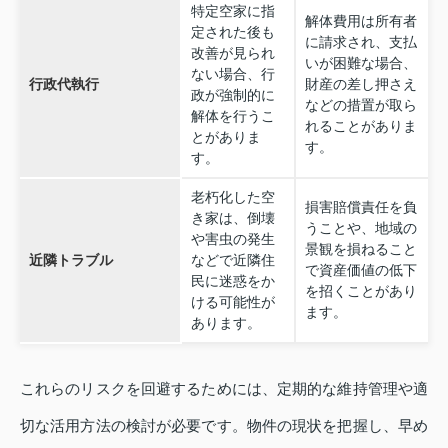
特定空家に指
解体費用は所有者
定された後も
に請求され、支払
改善が見られ
いが困難な場合、
ない場合、行
行政代執行
財産の差し押さえ
政が強制的に
などの措置が取ら
解体を行うこ
れることがありま
とがありま
す。
す。
老朽化した空
損害賠償責任を負
き家は、倒壊
うことや、地域の
や害虫の発生
景観を損ねること
近隣トラブル
などで近隣住
で資産価値の低下
民に迷惑をか
を招くことがあり
ける可能性が
ます。
あります。
これらのリスクを回避するためには、定期的な維持管理や適
切な活用方法の検討が必要です。物件の現状を把握し、早め