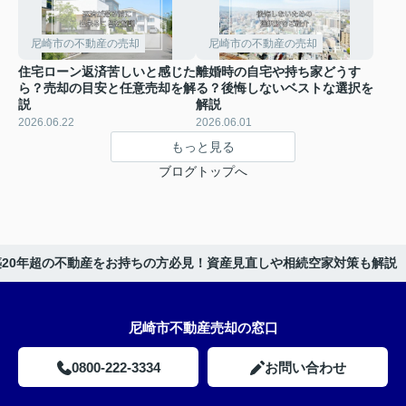
尼崎市の不動産の売却
尼崎市の不動産の売却
住宅ローン返済苦しいと感じた
離婚時の自宅や持ち家どうす
ら？売却の目安と任意売却を解
る？後悔しないベストな選択を
説
解説
2026.06.22
2026.06.01
もっと見る
ブログトップへ
築20年超の不動産をお持ちの方必見！資産見直しや相続空家対策も解説
尼崎市不動産売却の窓口
0800-222-3334
お問い合わせ