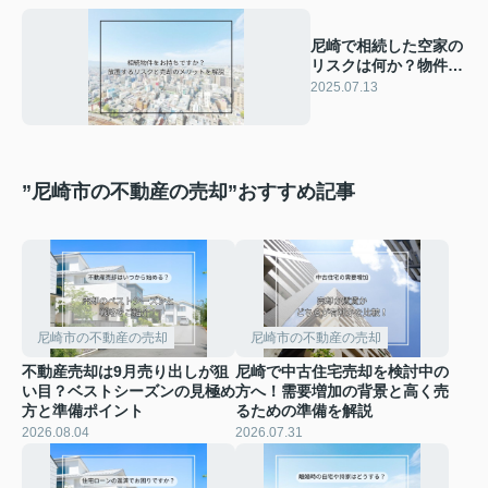
尼崎で相続した空家の
リスクは何か？物件売
却の注意点や対策も紹
2025.07.13
介
”尼崎市の不動産の売却”おすすめ記事
尼崎市の不動産の売却
尼崎市の不動産の売却
不動産売却は9月売り出しが狙
尼崎で中古住宅売却を検討中の
い目？ベストシーズンの見極め
方へ！需要増加の背景と高く売
方と準備ポイント
るための準備を解説
2026.08.04
2026.07.31