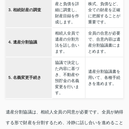
産と負債を詳
株式、負債など、
3. 相続財産の調査
細に調査し、
全ての財産を正確
財産目録を作
に把握することが
成します。
重要です。
相続人全員で
全員の合意が必要
遺産の分割方
で、合意内容は遺
4. 遺産分割協議
法を話し合い
産分割協議書にま
ます。
とめます。
協議で決定し
た内容に基づ
遺産分割協議書を
き、不動産や
5. 名義変更手続き
用いて、各種手続
預貯金の名義
きを進めます。
変更を行いま
す。
遺産分割協議は、相続人全員の同意が必要です。全員が納得
する形で財産を分割するため、冷静に話し合いを進めること