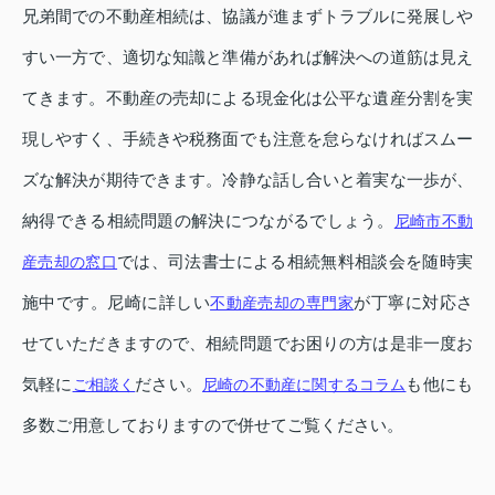
兄弟間での不動産相続は、協議が進まずトラブルに発展しや
すい一方で、適切な知識と準備があれば解決への道筋は見え
てきます。不動産の売却による現金化は公平な遺産分割を実
現しやすく、手続きや税務面でも注意を怠らなければスムー
ズな解決が期待できます。冷静な話し合いと着実な一歩が、
納得できる相続問題の解決につながるでしょう。
尼崎市不動
では、司法書士による相続無料相談会を随時実
産売却の窓口
施中です。尼崎に詳しい
が丁寧に対応さ
不動産売却の専門家
せていただきますので、相続問題でお困りの方は是非一度お
気軽に
ださい。
も他にも
ご相談く
尼崎の不動産に関するコラム
多数ご用意しておりますので併せてご覧ください。