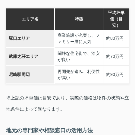
平均坪単
エリア名
特徴
価（目
安）
商業施設が充実し、フ
塚口エリア
約80万円
ァミリー層に人気
閑静な住宅街で、治安
武庫之荘エリア
約70万円
が良い
再開発が進み、利便性
尼崎駅周辺
約90万円
が高い
※上記の坪単価は目安であり、実際の価格は物件の状態や立
地条件によって異なります。
地元の専門家や相談窓口の活用方法