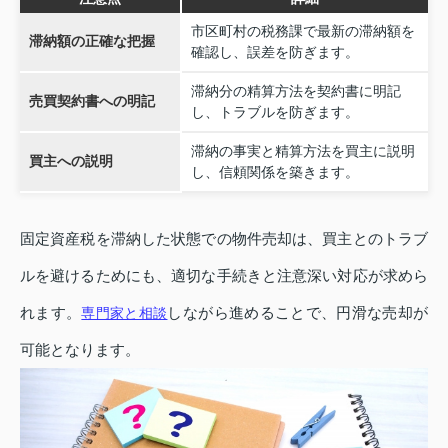
市区町村の税務課で最新の滞納額を
滞納額の正確な把握
確認し、誤差を防ぎます。
滞納分の精算方法を契約書に明記
売買契約書への明記
し、トラブルを防ぎます。
滞納の事実と精算方法を買主に説明
買主への説明
し、信頼関係を築きます。
固定資産税を滞納した状態での物件売却は、買主とのトラブ
ルを避けるためにも、適切な手続きと注意深い対応が求めら
れます。
しながら進めることで、円滑な売却が
専門家と相談
可能となります。