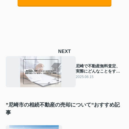
NEXT
尼崎で不動産無料査定、
実際にどんなことをする
の？机上査定と訪問査定
2025.06.15
の違いも解説
”尼崎市の相続不動産の売却について”おすすめ記
事