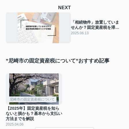
NEXT
「相続物件」放置していま
せんか？固定資産税を滞納
するとどうなる？売却を考
2025.06.13
えている方は要注意！
”尼崎市の固定資産税について”おすすめ記事
尼崎市の固定資産税について
【2025年】固定資産税を知ら
ないと損かも？基本から支払い
方法までを解説
2025.04.06