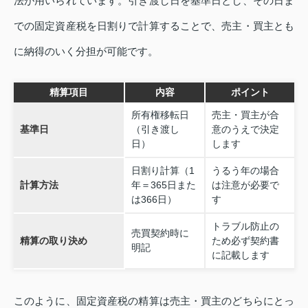
法が用いられています。引き渡し日を基準日とし、その日ま
での固定資産税を日割りで計算することで、売主・買主とも
に納得のいく分担が可能です。
精算項目
内容
ポイント
所有権移転日
売主・買主が合
基準日
（引き渡し
意のうえで決定
日）
します
日割り計算（1
うるう年の場合
計算方法
年＝365日また
は注意が必要で
は366日）
す
トラブル防止の
売買契約時に
精算の取り決め
ため必ず契約書
明記
に記載します
このように、固定資産税の精算は売主・買主のどちらにとっ