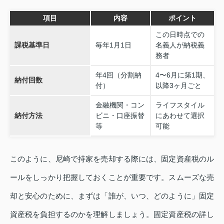
項目
内容
ポイント
この日時点での
課税基準日
毎年1月1日
名義人が納税義
務者
年4回（分割納
4〜6月に第1期、
納付回数
付）
以降3ヶ月ごと
金融機関・コン
ライフスタイル
納付方法
ビニ・口座振替
にあわせて選択
等
可能
このように、尼崎で持家を売却する際には、固定資産税のル
ールをしっかり把握しておくことが重要です。スムーズな売
却と安心のために、まずは「誰が、いつ、どのように」固定
資産税を負担するのかを理解しましょう。固定資産税の詳し