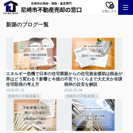
0
お気に入り
新築のブログ一覧
エネルギー危機で日本の住宅業
親からの住宅資金援助は税金が
界はどう変わる？影響と今後の
不安？いくらまで大丈夫か非課
住宅取得の考え方
税枠の目安を解説
2026.05.18
2026.05.08
尼崎市の不動産購入
尼崎市の不動産購入