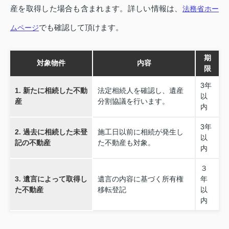
産を取得した場合も含まれます。詳しい情報は、
法務省ホー
でも確認して頂けます。
ムページ
期
対象物件
内容
限
3年
1. 新たに相続した不動
法定相続人を確認し、遺産
以
産
分割協議を行います。
内
3年
2. 過去に相続した未登
施工日以前に相続が発生し
以
記の不動産
た不動産も対象。
内
３
3. 遺言によって取得し
遺言の内容に基づく所有権
年
た不動産
移転登記
以
内