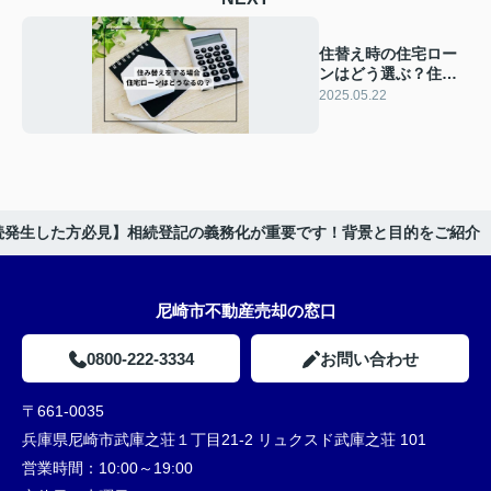
住替え時の住宅ロー
ンはどう選ぶ？住み
替え時の注意点をご
2025.05.22
紹介
相続発生した方必見】相続登記の義務化が重要です！背景と目的をご紹介
尼崎市不動産売却の窓口
0800-222-3334
お問い合わせ
〒661-0035
兵庫県尼崎市武庫之荘１丁目21-2 リュクスド武庫之荘 101
営業時間：
10:00～19:00