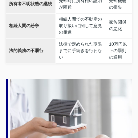
売却時に所有権の証明
売却機会
所有者不明状態の継続
が困難
の損失
相続人間での不動産の
家族関係
相続人間の紛争
取り扱いに関して意見
の悪化
の相違
法律で定められた期限
10万円以
法的義務の不履行
までに手続きを行わな
下の罰則
い
の適用