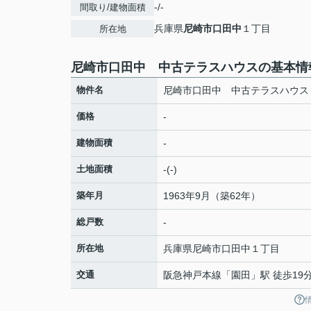
-/-
間取り/建物面積
兵庫県
尼崎市
口田中
１丁目
所在地
尼崎市口田中 中古テラスハウスの基本情
物件名
尼崎市口田中 中古テラスハウス
価格
-
建物面積
-
土地面積
-(-)
築年月
1963年9月（築62年）
総戸数
-
所在地
兵庫県
尼崎市
口田中
１丁目
交通
阪急神戸本線
「
園田
」駅 徒歩19