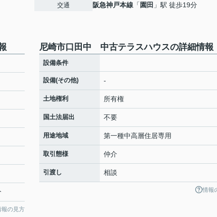
阪急神戸本線
「
園田
」駅 徒歩19分
交通
報
尼崎市口田中 中古テラスハウスの詳細情報
設備条件
設備(その他)
-
土地権利
所有権
国土法届出
不要
用途地域
第一種中高層住居専用
取引態様
仲介
引渡し
相談
情報
分
情報の見方