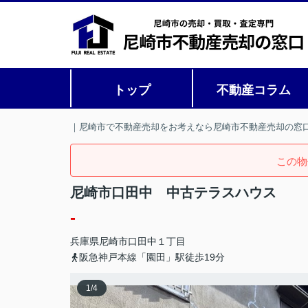
トップ
不動産コラム
｜尼崎市で不動産売却をお考えなら尼崎市不動産売却の窓
この物
尼崎市口田中 中古テラスハウス
-
兵庫県
尼崎市
口田中
１丁目
阪急神戸本線「園田」駅徒歩19分
1
/
4